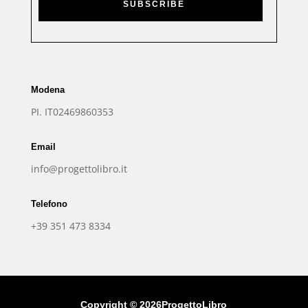
SUBSCRIBE
Modena
PI. IT02469860353
Email
info@progettolibro.it
Telefono
+39 351 473 8334
Copyright © 2026ProgettoLibro