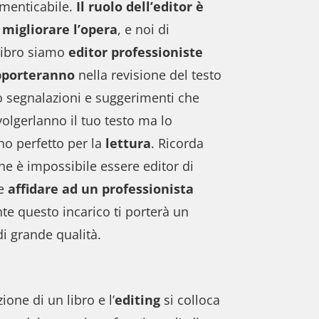
imenticabile.
Il ruolo dell’editor è
 migliorare l’opera
, e noi di
Libro siamo
editor professioniste
pporteranno
nella revisione del testo
o segnalazioni e suggerimenti che
olgerlanno il tuo testo ma lo
o perfetto per la
lettura
. Ricorda
he è
impossibile essere editor di
e
affidare ad un professionista
e questo incarico ti porterà un
di grande qualità.
one di un libro e l’
editing
si colloca