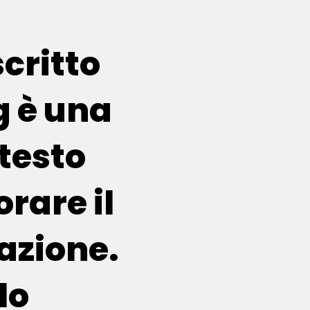
scritto
g è una
testo
rare il
azione.
lo