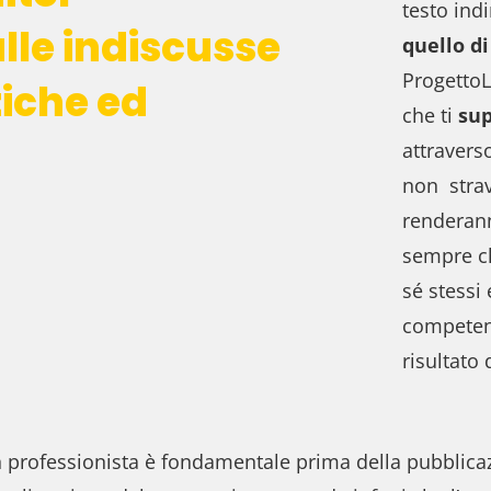
testo ind
alle indiscusse
quello di
Progetto
tiche ed
che ti
su
attravers
non strav
renderann
sempre c
sé
stessi
competent
risultato 
 professionista è fondamentale prima della pubblicazi