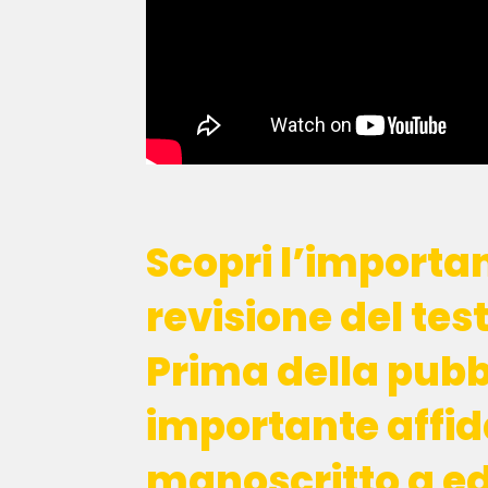
Scopri l’importa
revisione del test
Prima della pubb
importante affida
manoscritto a ed