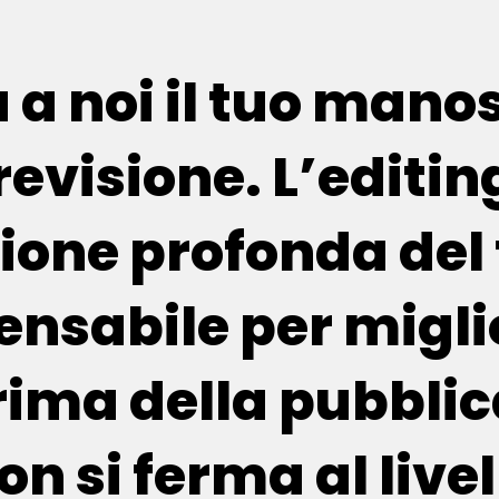
 a noi il tuo mano
 revisione. L’editin
sione profonda del 
ensabile per miglio
prima della pubblic
on si ferma al livel