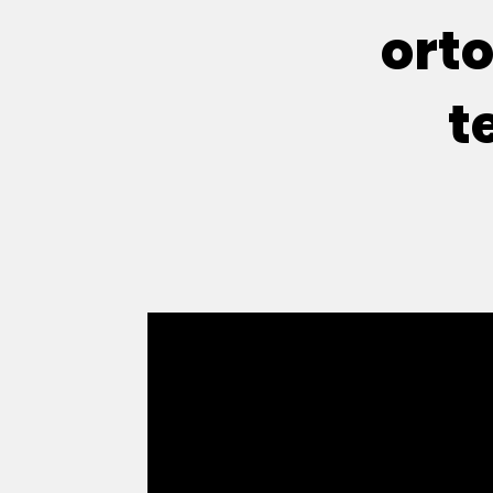
orto
t