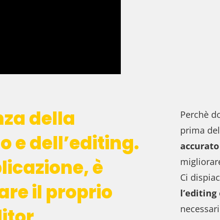
nza della
Perchè do
prima del
o e dell’editing.
accurato
licazione, è
migliorar
Ci dispia
re il proprio
l’editin
necessari
itor