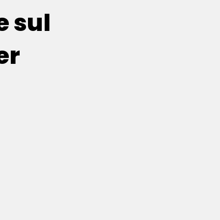
e sul
er