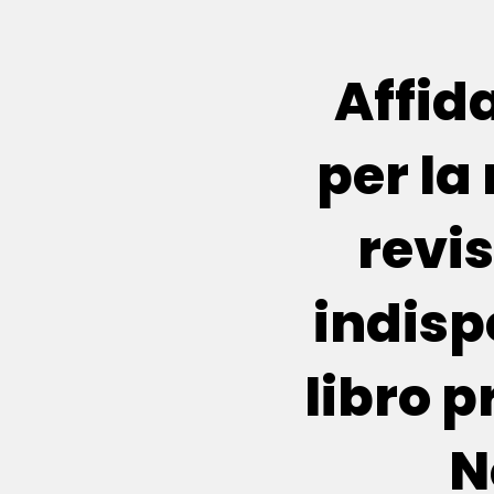
Affida
per la
revi
indisp
libro 
N