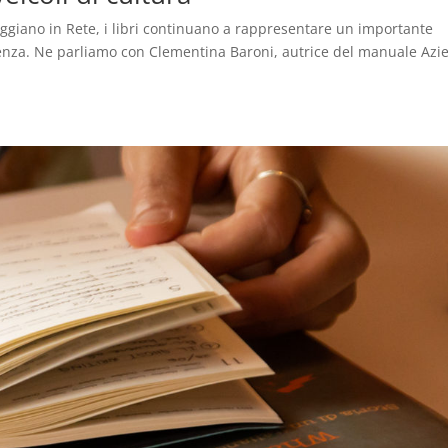
ggiano in Rete, i libri continuano a rappresentare un importante
enza. Ne parliamo con Clementina Baroni, autrice del manuale Azi