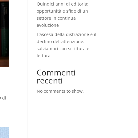
Quindici anni di editoria:
opportunità e sfide di un
settore in continua
evoluzione
L’ascesa della distrazione e il
declino dell’attenzione:
salviamoci con scrittura e
lettura
Commenti
recenti
e
No comments to show.
o di