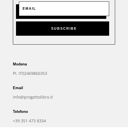
SUBSCRIBE
Modena
PI. IT02469860353
Email
info@progettolibro.it
Telefono
+39 351 473 8334