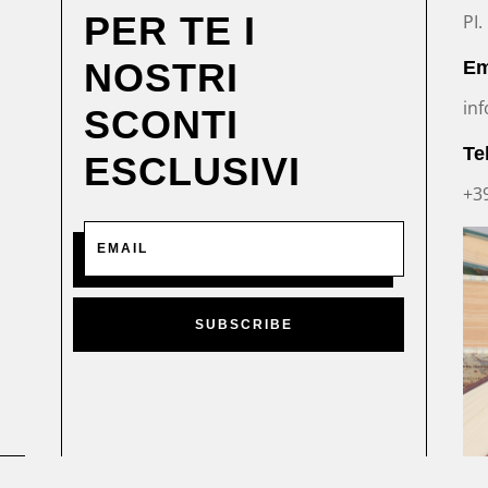
PER TE I
PI
NOSTRI
Em
inf
SCONTI
Te
ESCLUSIVI
+3
SUBSCRIBE