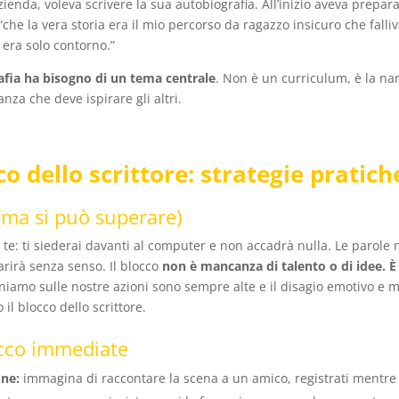
zienda, voleva scrivere la sua autobiografia. All’inizio aveva prepar
, “che la vera storia era il mio percorso da ragazzo insicuro che fall
o era solo contorno.”
afia ha bisogno di un tema centrale
. Non è un curriculum, è la na
za che deve ispirare gli altri.
co dello scrittore: strategie pratich
(ma si può superare)
e: ti siederai davanti al computer e non accadrà nulla. Le parole n
arirà senza senso. Il blocco
non è mancanza di talento o di idee. È
oniamo sulle nostre azioni sono sempre alte e il disagio emotivo e 
il blocco dello scrittore.
occo immediate
one:
immagina di raccontare la scena a un amico, registrati mentre 