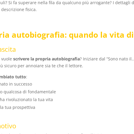
li? Si fa superare nella fila da qualcuno più arrogante? I dettagli 
 descrizione fisica.
ria autobiografia: quando la vita d
ascita
i vuole
scrivere la propria autobiografia
? Iniziare dal “Sono nato i
 sicuro per annoiare sia te che il lettore.
mbiato tutto
:
rmato in successo
ato qualcosa di fondamentale
a rivoluzionato la tua vita
la tua prospettiva
motivo