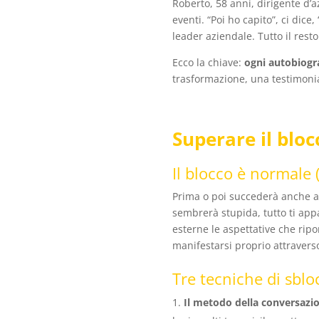
Roberto, 58 anni, dirigente d’a
eventi. “Poi ho capito”, ci dice
leader aziendale. Tutto il rest
Ecco la chiave:
ogni autobiogr
trasformazione, una testimonian
Superare il bloc
Il blocco è normale 
Prima o poi succederà anche a t
sembrerà stupida, tutto ti app
esterne le aspettative che rip
manifestarsi proprio attraverso 
Tre tecniche di sbl
Il metodo della conversazi