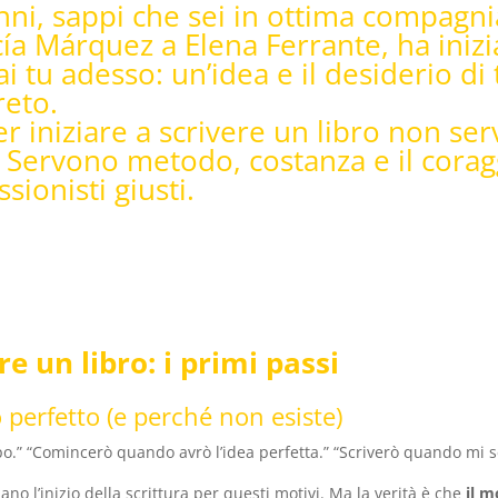
nni, sappi che sei in ottima compagn
cía Márquez a Elena Ferrante, ha iniz
i tu adesso: un’idea e il desiderio di
reto.
er iniziare a scrivere un libro non se
 Servono metodo, costanza e il coragg
sionisti giusti.
re un libro: i primi passi
perfetto (e perché non esiste)
o.” “Comincerò quando avrò l’idea perfetta.” “Scriverò quando mi se
ano l’inizio della scrittura per questi motivi. Ma la verità è che
il m