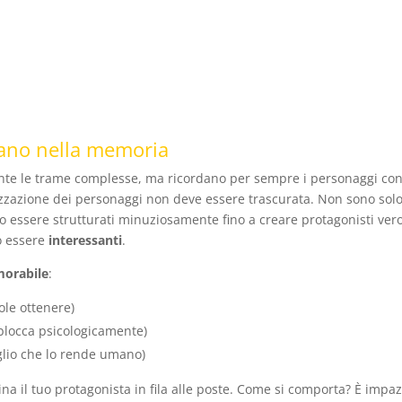
tano nella memoria
nte le trame complesse, ma ricordano per sempre i personaggi con l
izzazione dei personaggi non deve essere trascurata. Non sono solo
o essere strutturati minuziosamente fino a creare protagonisti ver
o essere
interessanti
.
morabile
:
ole ottenere)
 blocca psicologicamente)
glio che lo rende umano)
na il tuo protagonista in fila alle poste. Come si comporta? È impa