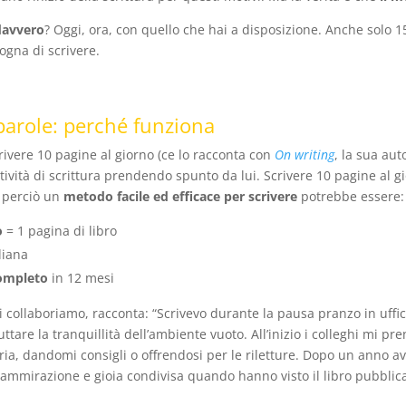
 davvero
? Oggi, ora, con quello che hai a disposizione. Anche solo 1
sogna di scrivere.
parole: perché funziona
rivere 10 pagine al giorno (ce lo racconta con
On writing
, la sua aut
ttività di scrittura prendendo spunto da lui. Scrivere 10 pagine al
, perciò un
metodo facile ed efficace per scrivere
potrebbe essere:
o
= 1 pagina di libro
diana
ompleto
in 12 mesi
ui collaboriamo, racconta: “Scrivevo durante la pausa pranzo in uff
uttare la tranquillità dell’ambiente vuoto. All’inizio i colleghi mi p
oria, dandomi consigli o offrendosi per le riletture. Dopo un anno av
n ammirazione e gioia condivisa quando hanno visto il libro pubblica