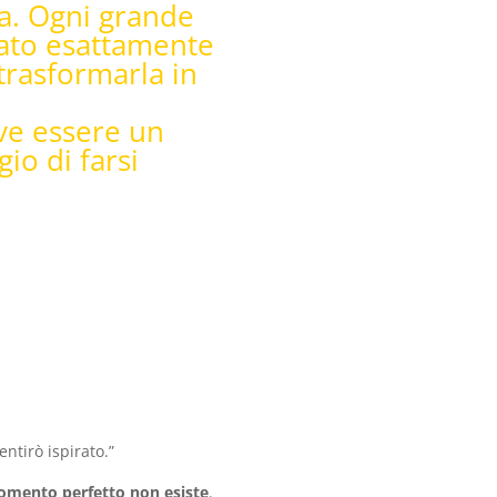
ia. Ogni grande
iato esattamente
 trasformarla in
rve essere un
io di farsi
ntirò ispirato.”
omento perfetto non esiste
.