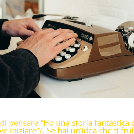
 di pensare “Ho una storia fantastica 
 iniziare”?. Se hai un’idea che ti frul